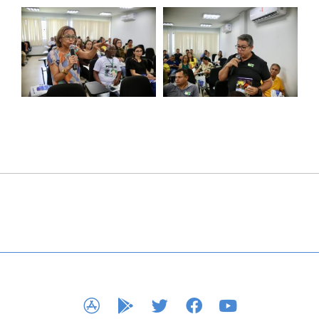
APP STORE
GOOGLE PLAY
TWITTER
FACEBOOK
YOUTUBE