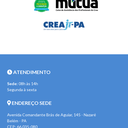
ATENDIMENTO
Sede:
08h às 14h
Segunda à sexta
ENDEREÇO SEDE
Avenida Comandante Brás de Aguiar, 145 - Nazaré
Belém - PA
CEP: 66.035-080