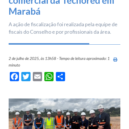
comercial da Tecnored em
Marabá
A ação de fiscalização foi realizada pela equipe de
fiscais do Conselho e por profissionais da área.
2 de julho de 2025, às 13h58 - Tempo de leitura aproximado: 1
Imprim
minuto
Facebook
Twitter
Email
WhatsApp
Share