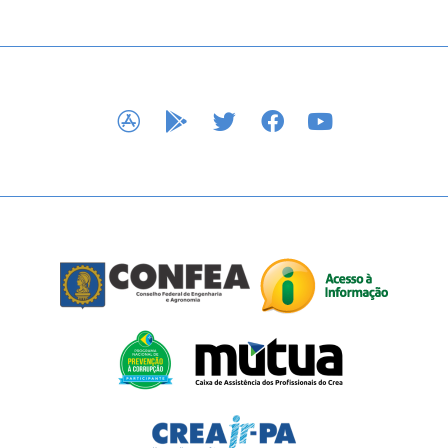
APP STORE
GOOGLE PLAY
TWITTER
FACEBOOK
YOUTUBE