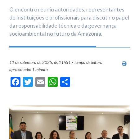
O encontro reuniu autoridades, representantes
de instituições e profissionais para discutir o papel
da responsabilidade técnica e da governança
socioambiental no futuro da Amazônia.
11 de setembro de 2025, às 11h51 - Tempo de leitura
Imprim
aproximado: 1 minuto
Facebook
Twitter
Email
WhatsApp
Share