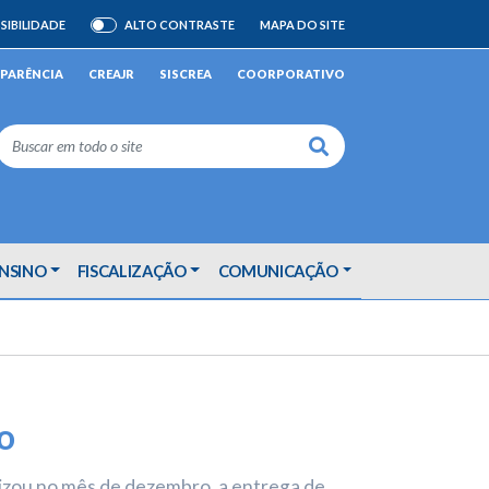
SIBILIDADE
ALTO CONTRASTE
MAPA DO SITE
ATIVAR/DESATIVAR
PARÊNCIA
CREAJR
SISCREA
COORPORATIVO
Buscar
ENSINO
FISCALIZAÇÃO
COMUNICAÇÃO
o
lizou no mês de dezembro, a entrega de