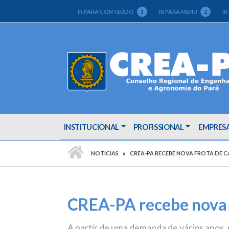
IR PARA CONTEÚDO
1
IR PARA MENU
2
IR
INSTITUCIONAL
PROFISSIONAL
EMPRES
PÁGINA INICIAL
NOTICIAS
CREA-PA RECEBE NOVA FROTA DE C
CREA-PA recebe nova f
A partir de uma demanda de vários anos,