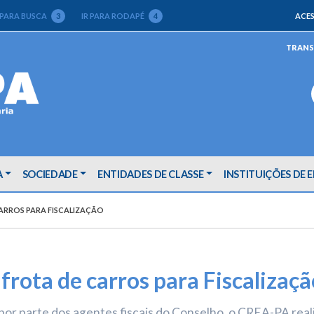
 PARA BUSCA
3
IR PARA RODAPÉ
4
ACES
TRANS
A
SOCIEDADE
ENTIDADES DE CLASSE
INSTITUIÇÕES DE 
ARROS PARA FISCALIZAÇÃO
rota de carros para Fiscalizaçã
 por parte dos agentes fiscais do Conselho, o CREA-PA rea