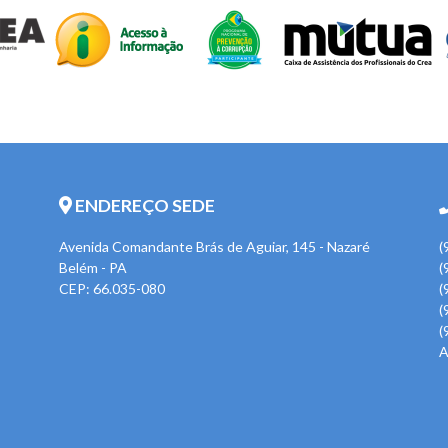
ENDEREÇO SEDE
Avenida Comandante Brás de Aguiar, 145 - Nazaré
(
Belém - PA
(
CEP: 66.035-080
(
(
(
A