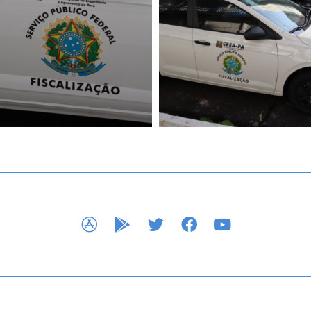
APP STORE
GOOGLE PLAY
TWITTER
FACEBOOK
YOUTUBE