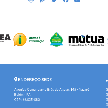
ENDEREÇO SEDE
Avenida Comandante Brás de Aguiar, 145 - Nazaré
(
Belém - PA
(
CEP: 66.035-080
(
(