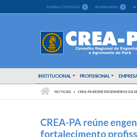
IR PARA CONTEÚDO
1
IR PARA MENU
2
IR
INSTITUCIONAL
PROFISSIONAL
EMPRES
PÁGINA INICIAL
NOTICIAS
CREA-PA REÚNE ENGENHEIROS DA S
CREA-PA reúne engenh
fortalecimento profiss