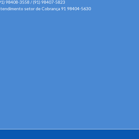
91) 98408-3558 / (91) 98407-5823
tendimento setor de Cobrança 91 98404-5630