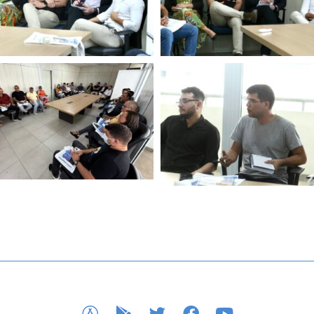
APP STORE
GOOGLE PLAY
TWITTER
FACEBOOK
YOUTUBE