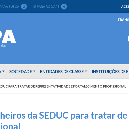
 PARA BUSCA
3
IR PARA RODAPÉ
4
ACES
TRANS
A
SOCIEDADE
ENTIDADES DE CLASSE
INSTITUIÇÕES DE 
EDUC PARA TRATAR DE REPRESENTATIVIDADE E FORTALECIMENTO PROFISSIONAL
eiros da SEDUC para tratar de 
ional