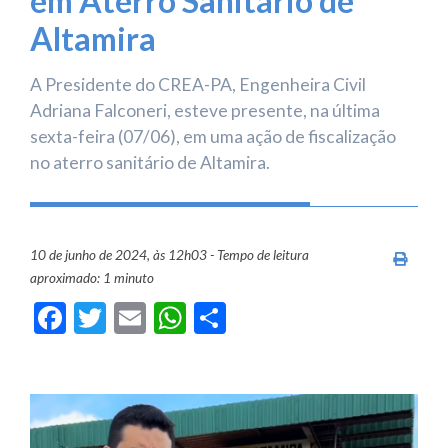
em Aterro Sanitário de
Altamira
A Presidente do CREA-PA, Engenheira Civil
Adriana Falconeri, esteve presente, na última
sexta-feira (07/06), em uma ação de fiscalização
no aterro sanitário de Altamira.
10 de junho de 2024, às 12h03 - Tempo de leitura
Imprim
aproximado: 1 minuto
Facebook
Twitter
Email
WhatsApp
Share