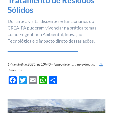
Tratamento de Resíduos
Sólidos
Durante a visita, discentes e funcionários do
CREA-PA puderam vivenciar na prática temas
como Engenharia Ambiental, Inovação
Tecnológica e o impacto direto dessas ações.
17 de abril de 2025, às 13h40 - Tempo de leitura aproximado:
Imprim
3 minutos
Facebook
Twitter
Email
WhatsApp
Share