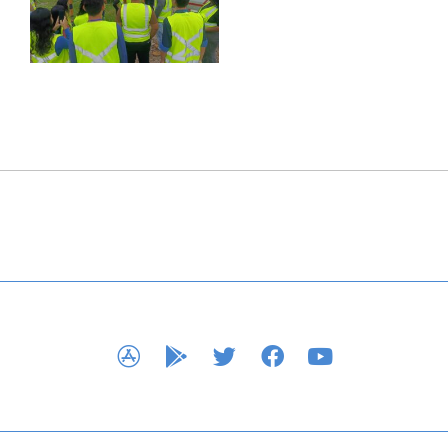
APP STORE
GOOGLE PLAY
TWITTER
FACEBOOK
YOUTUBE