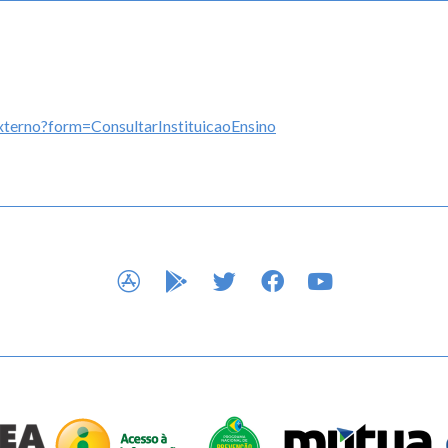
externo?form=ConsultarInstituicaoEnsino
APP STORE
GOOGLE PLAY
TWITTER
FACEBOOK
YOUTUBE