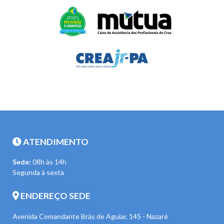
ATENDIMENTO
Sede:
08h às 14h
Segunda à sexta
ENDEREÇO SEDE
Avenida Comandante Brás de Aguiar, 145 - Nazaré