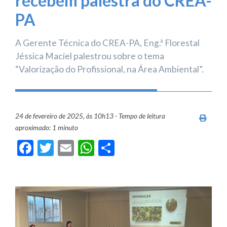
recebem palestra do CREA-
PA
A Gerente Técnica do CREA-PA, Eng.ª Florestal
Jéssica Maciel palestrou sobre o tema
“Valorização do Profissional, na Área Ambiental”.
24 de fevereiro de 2025, às 10h13 - Tempo de leitura
Imprim
aproximado: 1 minuto
Facebook
Twitter
Email
WhatsApp
Share