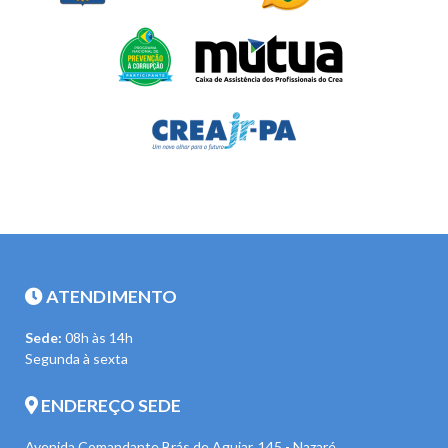
ATENDIMENTO
Sede:
08h às 14h
Segunda à sexta
ENDEREÇO SEDE
Avenida Comandante Brás de Aguiar, 145 - Nazaré