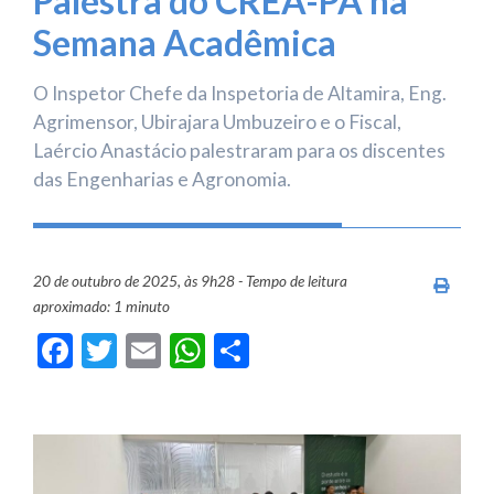
Palestra do CREA-PA na
Semana Acadêmica
O Inspetor Chefe da Inspetoria de Altamira, Eng.
Agrimensor, Ubirajara Umbuzeiro e o Fiscal,
Laércio Anastácio palestraram para os discentes
das Engenharias e Agronomia.
20 de outubro de 2025, às 9h28 - Tempo de leitura
Imprim
aproximado: 1 minuto
Facebook
Twitter
Email
WhatsApp
Share