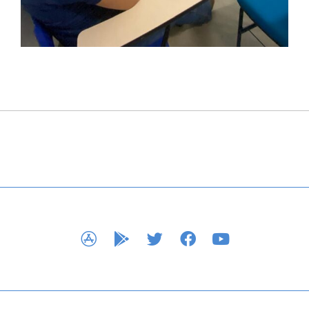
APP STORE
GOOGLE PLAY
TWITTER
FACEBOOK
YOUTUBE