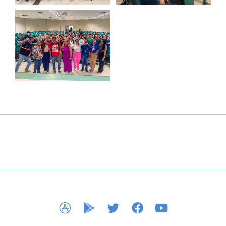
APP STORE
GOOGLE PLAY
TWITTER
FACEBOOK
YOUTUBE