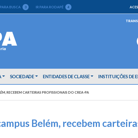
 PARA BUSCA
3
IR PARA RODAPÉ
4
ACES
TRANS
A
SOCIEDADE
ENTIDADES DE CLASSE
INSTITUIÇÕES DE 
M, RECEBEM CARTEIRAS PROFISSIONAIS DO CREA-PA
mpus Belém, recebem carteiras