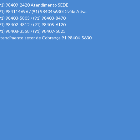
91) 98409-2420 Atendimento SEDE
91) 984114696 / (91) 984045630 Divida Ativa
91) 98403-5803 / (91) 98403-8470
91) 98402-4812 / (91) 98405-6120
91) 98408-3558 / (91) 98407-5823
tendimento setor de Cobrança 91 98404-5630