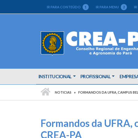
IR PARA CONTEÚDO
1
IR PARA MENU
2
IR
INSTITUCIONAL
PROFISSIONAL
EMPRES
PÁGINA INICIAL
NOTICIAS
FORMANDOS DA UFRA, CAMPUS BELÉ
Formandos da UFRA, ca
CREA-PA