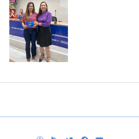
APP STORE
GOOGLE PLAY
TWITTER
FACEBOOK
YOUTUBE