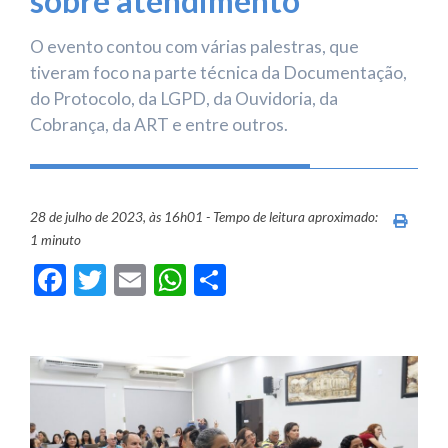
sobre atendimento
O evento contou com várias palestras, que
tiveram foco na parte técnica da Documentação,
do Protocolo, da LGPD, da Ouvidoria, da
Cobrança, da ART e entre outros.
28 de julho de 2023, às 16h01 - Tempo de leitura aproximado:
Imprim
1 minuto
Facebook
Twitter
Email
WhatsApp
Share