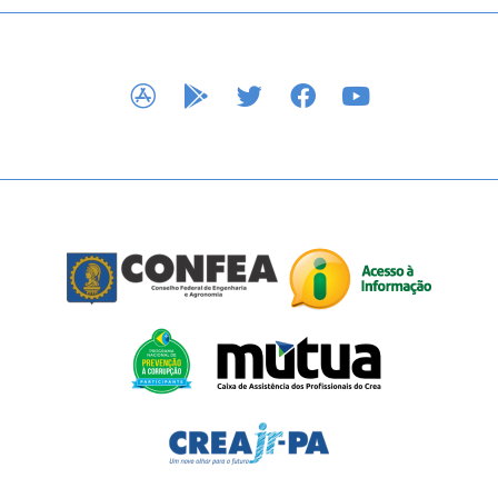
APP STORE
GOOGLE PLAY
TWITTER
FACEBOOK
YOUTUBE