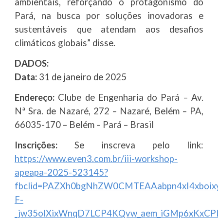
ambientais, reforçando o protagonismo do
Pará, na busca por soluções inovadoras e
sustentáveis que atendam aos desafios
climáticos globais” disse.
DADOS:
Data:
31 de janeiro de 2025
Endereço:
Clube de Engenharia do Pará – Av.
Nª Sra. de Nazaré, 272 – Nazaré, Belém – PA,
66035-170 – Belém – Pará – Brasil
Inscrições:
Se inscreva pelo link:
https://www.even3.com.br/iii-workshop-
apeapa-2025-523145?
fbclid=PAZXh0bgNhZW0CMTEAAabpn4xI4xboixy
F-
_jw35olXixWnqD7LCP4KQvw_aem_iGMp6xKxC