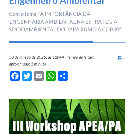
Engenheiro Ambiental
Com o tema: “A IMPORTÂNCIA DA
ENGENHARIA AMBIENTAL NA ESTRATÉGIA
SOCIOAMBIENTAL DO PARÁ RUMO À COP30”.
30 de janeiro de 2025, às 11h44 - Tempo de leitura
Imprim
aproximado: 1 minuto
Facebook
Twitter
Email
WhatsApp
Share