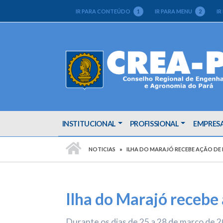
IR PARA CONTEÚDO
1
IR PARA MENU
2
IR
INSTITUCIONAL
PROFISSIONAL
EMPRES
PÁGINA INICIAL
NOTICIAS
ILHA DO MARAJÓ RECEBE AÇÃO DE 
Ilha do Marajó recebe
Durante os dias de 25 a 28 de março de 20