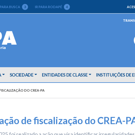
 PARA BUSCA
3
IR PARA RODAPÉ
4
ACES
TRANS
A
SOCIEDADE
ENTIDADES DE CLASSE
INSTITUIÇÕES DE 
FISCALIZAÇÃO DO CREA-PA
 ação de fiscalização do CREA-P
25 foi realizado a ação que visa identificar irregularidades