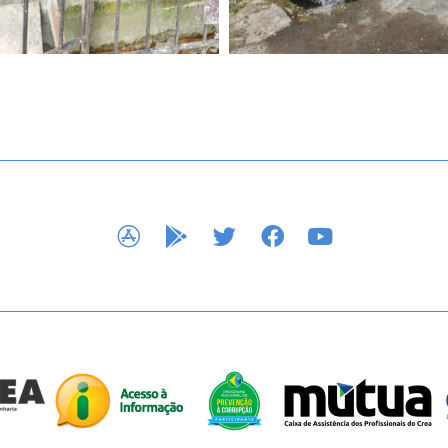
APP STORE
GOOGLE PLAY
TWITTER
FACEBOOK
YOUTUBE