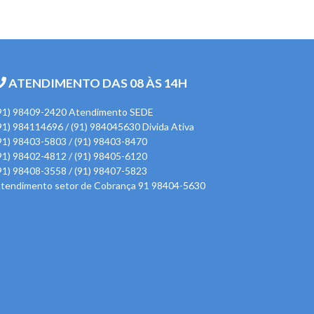
ATENDIMENTO DAS 08 ÀS 14H
91) 98409-2420 Atendimento SEDE
91) 984114696 / (91) 984045630 Divida Ativa
91) 98403-5803 / (91) 98403-8470
91) 98402-4812 / (91) 98405-6120
91) 98408-3558 / (91) 98407-5823
tendimento setor de Cobrança 91 98404-5630