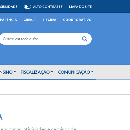
SIBILIDADE
ALTO CONTRASTE
MAPA DO SITE
ATIVAR/DESATIVAR
PARÊNCIA
CREAJR
SISCREA
COORPORATIVO
Buscar
ENSINO
FISCALIZAÇÃO
COMUNICAÇÃO
A
 em obras, atividades e serviços de