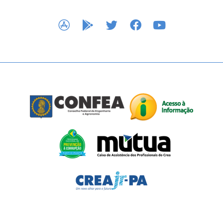
APP STORE
GOOGLE PLAY
TWITTER
FACEBOOK
YOUTUBE