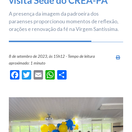
visita Sede do CREA-PA
A presença da imagem da padroeira dos
paraenses proporcionou momentos de reflexão,
orações e renovação da fé na Virgem Santíssima.
8 de setembro de 2023, às 15h12 - Tempo de leitura
Imprim
aproximado: 1 minuto
Facebook
Twitter
Email
WhatsApp
Share