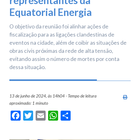
representantes da
Equatorial Energia
O objetivo da reunião foi alinhar ações de
fiscalização para as ligações clandestinas de
eventos na cidade, além de coibir as situações de
obras civis próximas da rede de alta tensão,
evitando assim o número de mortes por conta
dessa situação.
13 de junho de 2024, às 14h04 - Tempo de leitura
Imprim
aproximado: 1 minuto
Facebook
Twitter
Email
WhatsApp
Share