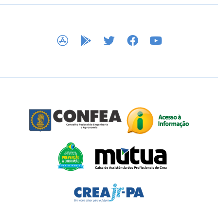
APP STORE
GOOGLE PLAY
TWITTER
FACEBOOK
YOUTUBE