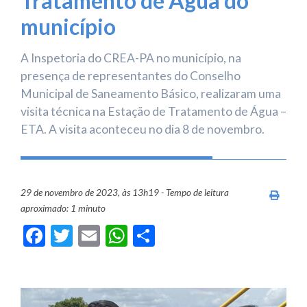
Tratamento de Água do
município
A Inspetoria do CREA-PA no município, na
presença de representantes do Conselho
Municipal de Saneamento Básico, realizaram uma
visita técnica na Estação de Tratamento de Água –
ETA. A visita aconteceu no dia 8 de novembro.
29 de novembro de 2023, às 13h19 - Tempo de leitura
Imprim
aproximado: 1 minuto
Facebook
Twitter
Email
WhatsApp
Share