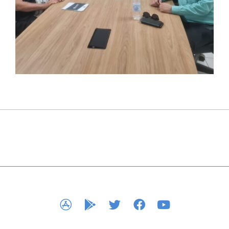
APP STORE
GOOGLE PLAY
TWITTER
FACEBOOK
YOUTUBE