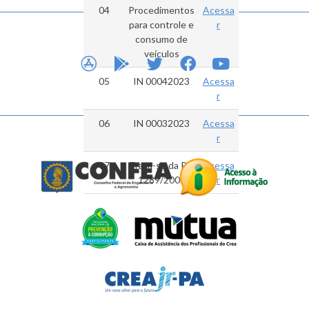
04
Procedimentos
Acessa
para controle e
r
consumo de
veículos
APP STORE
GOOGLE PLAY
TWITTER
FACEBOOK
YOUTUBE
05
IN 00042023
Acessa
r
06
IN 00032023
Acessa
r
07
Trata-se da PL-
Acessa
1289/2005
r