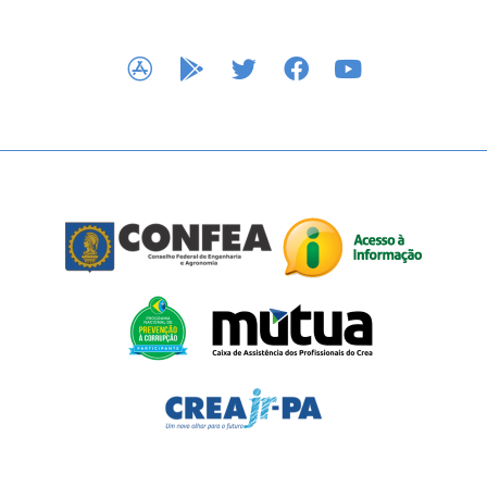
APP STORE
GOOGLE PLAY
TWITTER
FACEBOOK
YOUTUBE