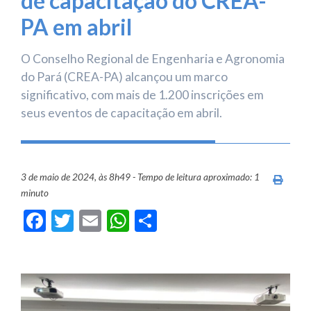
de capacitação do CREA-
PA em abril
O Conselho Regional de Engenharia e Agronomia
do Pará (CREA-PA) alcançou um marco
significativo, com mais de 1.200 inscrições em
seus eventos de capacitação em abril.
3 de maio de 2024, às 8h49 - Tempo de leitura aproximado: 1
Imprim
minuto
Facebook
Twitter
Email
WhatsApp
Share