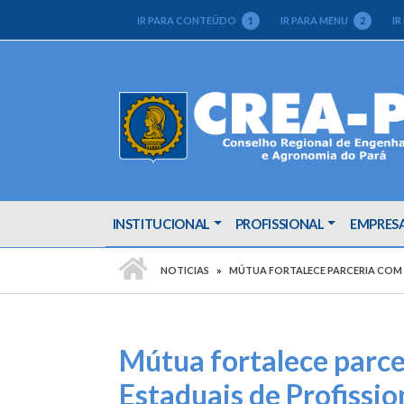
IR PARA CONTEÚDO
1
IR PARA MENU
2
IR
INSTITUCIONAL
PROFISSIONAL
EMPRES
PÁGINA INICIAL
NOTICIAS
MÚTUA FORTALECE PARCERIA COM 
Mútua fortalece parce
Estaduais de Profissio