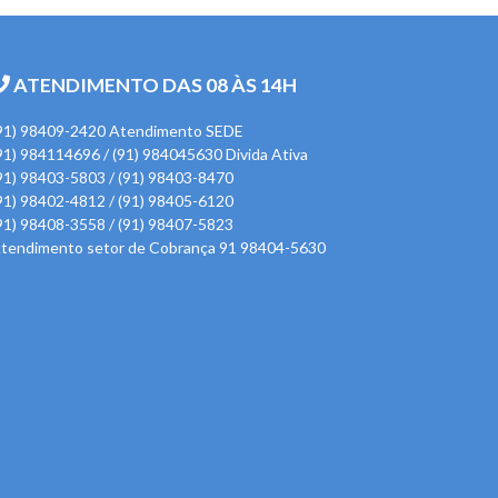
ATENDIMENTO DAS 08 ÀS 14H
91) 98409-2420 Atendimento SEDE
91) 984114696 / (91) 984045630 Divida Ativa
91) 98403-5803 / (91) 98403-8470
91) 98402-4812 / (91) 98405-6120
91) 98408-3558 / (91) 98407-5823
tendimento setor de Cobrança 91 98404-5630