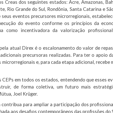
s Creas dos seguintes estados: Acre, Amazonas, Bahi
te, Rio Grande do Sul, Rondônia, Santa Catarina e São
e seus eventos precursores microrregionais, estabelec
ecução do evento conforme os princípios da economi
ua como incentivadora da valorização profissiona
pela atual Direx é o escalonamento do valor de repa
dicionais precursoras realizadas. Para ter o apoio d
 microrregionais e, para cada etapa adicional, recebe
 CEPs em todos os estados, entendendo que esses even
struir, de forma coletiva, um futuro mais estratég
Mútua, Joel Krüger.
 contribua para ampliar a participação dos profission
nhada aos desafios contemporâneos das profissões do