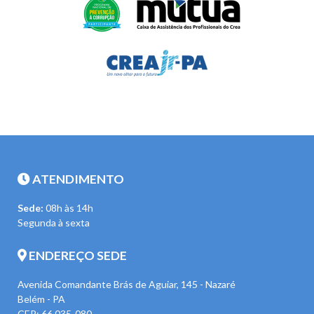
ATENDIMENTO
Sede:
08h às 14h
Segunda à sexta
ENDEREÇO SEDE
Avenida Comandante Brás de Aguiar, 145 - Nazaré
Belém - PA
CEP: 66.035-080