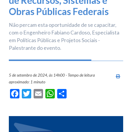
de Recursos, Sistemas e
Obras Públicas Federais
Não percam esta oportunidade de se capacitar,
com o Engenheiro Fabiano Cardoso, Especialista
em Políticas Públicas e Projetos Sociais -
Palestrante do evento.
5 de setembro de 2024, às 14h00 - Tempo de leitura
Imprim
aproximado: 1 minuto
Facebook
Twitter
Email
WhatsApp
Share