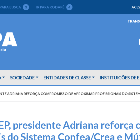
 PARA BUSCA
3
IR PARA RODAPÉ
4
ACES
TRANS
A
SOCIEDADE
ENTIDADES DE CLASSE
INSTITUIÇÕES DE 
ENTE ADRIANA REFORÇA COMPROMISSO DE APROXIMAR PROFISSIONAIS DO SISTE
P, presidente Adriana reforça
is do Sistema Confea/Crea e Mú