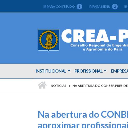
IR PARA CONTEÚDO
1
IR PARA MENU
2
IR
INSTITUCIONAL
PROFISSIONAL
EMPRES
PÁGINA INICIAL
NOTICIAS
NA ABERTURA DO CONBEP, PRESID
Na abertura do CONBE
aproximar profissiona