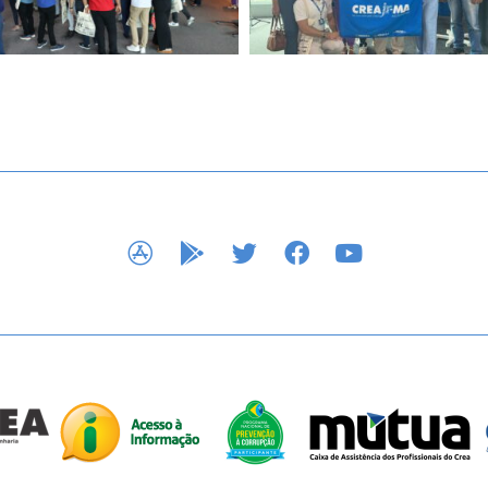
APP STORE
GOOGLE PLAY
TWITTER
FACEBOOK
YOUTUBE