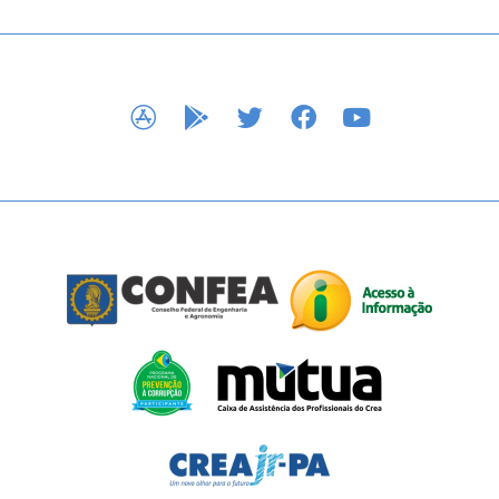
APP STORE
GOOGLE PLAY
TWITTER
FACEBOOK
YOUTUBE