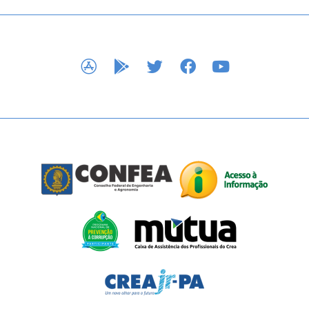
APP STORE
GOOGLE PLAY
TWITTER
FACEBOOK
YOUTUBE