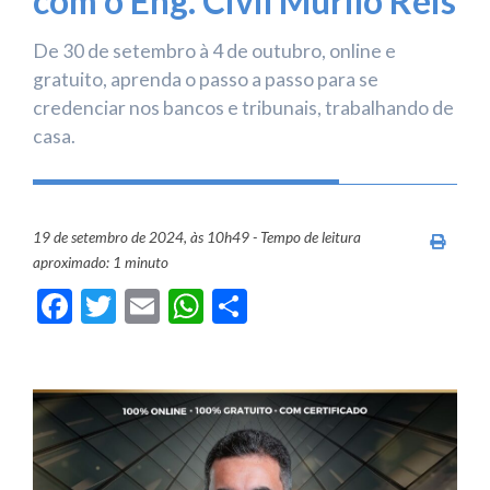
com o Eng. Civil Murilo Reis
De 30 de setembro à 4 de outubro, online e
gratuito, aprenda o passo a passo para se
credenciar nos bancos e tribunais, trabalhando de
casa.
19 de setembro de 2024, às 10h49 - Tempo de leitura
Imprim
aproximado: 1 minuto
Facebook
Twitter
Email
WhatsApp
Share