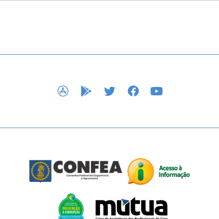
APP STORE
GOOGLE PLAY
TWITTER
FACEBOOK
YOUTUBE