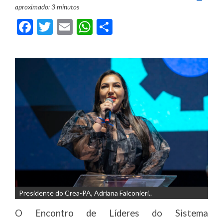
aproximado: 3 minutos
Facebook
Twitter
Email
WhatsApp
Share
Presidente do Crea-PA, Adriana Falconieri..
O Encontro de Líderes do Sistema