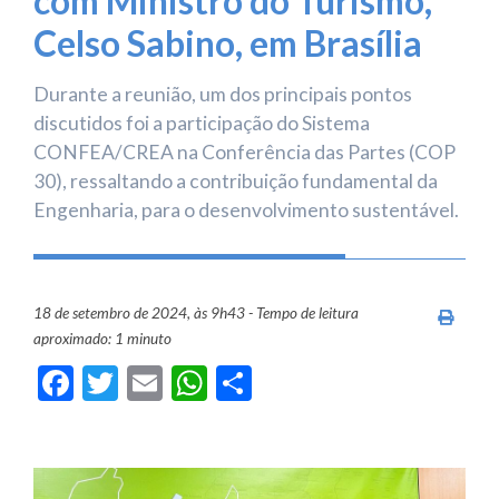
com Ministro do Turismo,
Celso Sabino, em Brasília
Durante a reunião, um dos principais pontos
discutidos foi a participação do Sistema
CONFEA/CREA na Conferência das Partes (COP
30), ressaltando a contribuição fundamental da
Engenharia, para o desenvolvimento sustentável.
18 de setembro de 2024, às 9h43 - Tempo de leitura
Imprim
aproximado: 1 minuto
Facebook
Twitter
Email
WhatsApp
Share