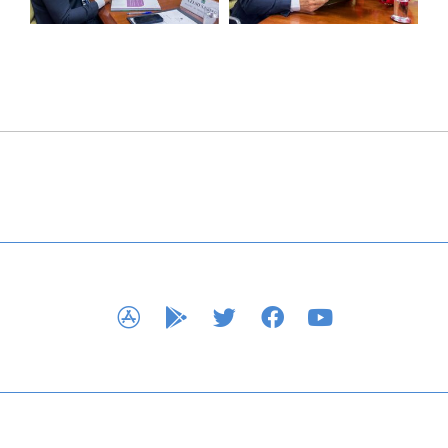
APP STORE
GOOGLE PLAY
TWITTER
FACEBOOK
YOUTUBE