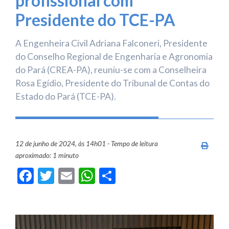
profissional com
Presidente do TCE-PA
A Engenheira Civil Adriana Falconeri, Presidente
do Conselho Regional de Engenharia e Agronomia
do Pará (CREA-PA), reuniu-se com a Conselheira
Rosa Egídio, Presidente do Tribunal de Contas do
Estado do Pará (TCE-PA).
12 de junho de 2024, às 14h01 - Tempo de leitura
Imprim
aproximado: 1 minuto
Facebook
Twitter
Email
WhatsApp
Share