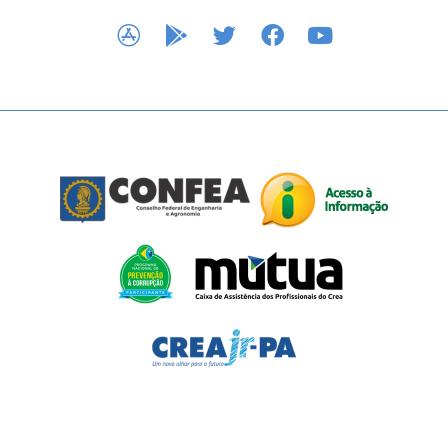
APP STORE
GOOGLE PLAY
TWITTER
FACEBOOK
YOUTUBE