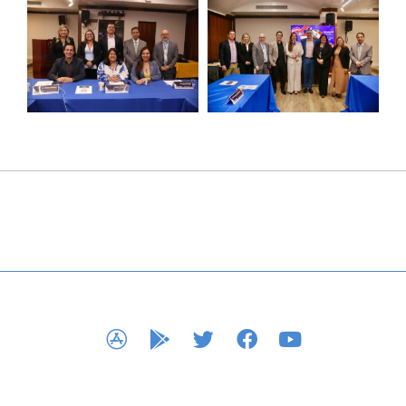
APP STORE
GOOGLE PLAY
TWITTER
FACEBOOK
YOUTUBE