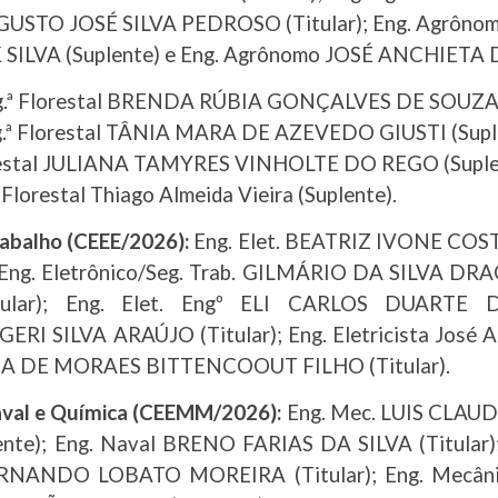
AUGUSTO JOSÉ SILVA PEDROSO (Titular); Eng. Agr
K SILVA (Suplente) e Eng. Agrônomo JOSÉ ANCHIETA 
.ª Florestal BRENDA RÚBIA GONÇALVES DE SOUZA (Ti
ng.ª Florestal TÂNIA MARA DE AZEVEDO GIUSTI (Suple
orestal JULIANA TAMYRES VINHOLTE DO REGO (Suplen
lorestal Thiago Almeida Vieira (Suplente).
rabalho (CEEE/2026):
Eng. Elet. BEATRIZ IVONE COST
g. Eletrônico/Seg. Trab. GILMÁRIO DA SILVA DRAGO 
lar); Eng. Elet. Engº ELI CARLOS DUARTE D
 SILVA ARAÚJO (Titular); Eng. Eletricista José Aug
ALHA DE MORAES BITTENCOOUT FILHO (Titular).
Naval e Química (CEEMM/2026):
Eng. Mec. LUIS CLAUD
); Eng. Naval BRENO FARIAS DA SILVA (Titular); En
 FERNANDO LOBATO MOREIRA (Titular); Eng. Me