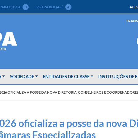
 PARA BUSCA
3
IR PARA RODAPÉ
4
ACES
TRANS
A
SOCIEDADE
ENTIDADES DE CLASSE
INSTITUIÇÕES DE 
 2026 OFICIALIZA A POSSE DA NOVA DIRETORIA, CONSELHEIROS E COORDENADORE
026 oficializa a posse da nova D
âmaras Especializadas