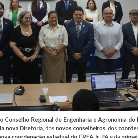
do Conselho Regional de Engenharia e Agronomia do
a nova Diretoria
, dos
novos conselheiros
, dos
coorden
nova coordenação estadual do CREA Jr-PA
e da
prime