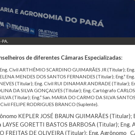
A-PA.
nselheiros de diferentes Câmaras Especializadas:
6): Eng. Civil ARTHÊMIO SCARDINO GUIMARÃES JR (Titular); 
Trab. HELENA MENDES DOS SANTOS FERNANDES (Titular); Eng.ª 
VA NEVES (Titular); Eng. Civil RUI DINAMAR ANDRADE (Titular);
 CAROLINA DA SILVA GONÇALVES (Titular); Eng. Cartógrafo C
 SILVA (Titular); Eng.ª San. MARIA DO CARMO DA SILVA SANTOS 
ng. Civil FELIPE RODRIGUES BRANCO (Suplente).
grônomo KEPLER JOSÉ BRAUN GUIMARÃES (Titular); E
oma LAYSE GORETTI BASTOS BARBOSA (Titular); Eng.
NO FREITAS DE OLIVEIRA (Titular); Eng. Agrôno