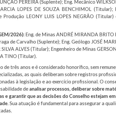
ASSUNÇÃO PEREIRA (Suplente); Eng. Mecânico WILKS
GARCIA LOPES DE SOUZA BENCHIMOL (Titular); Eng
. de Produção LEONY LUIS LOPES NEGRÃO (Titular) e
EGEM/2026):
Eng. de Minas ANDRÉ MIRANDA BRITO BR
Braga de Carvalho (Suplente); Eng. Geólogo JOS
R SILVA ALVES (Titular); Engenheiro de Minas GERS
INO (Titular).
 de três anos e é considerado honorífico, sem remune
alizadas, as quais deliberam sobre registros profissio
nadas à legislação e ao exercício profissional. O cons
nsabilidade de
analisar processos, deliberar sobre maté
as e garantir que as decisões do Conselho estejam e
dade
. Sua atuação é fundamental para assegurar a quali
tadas.