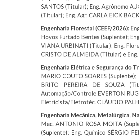
SANTOS (Titular); Eng. Agrônomo 
(Titular); Eng. Agr. CARLA EICK BAC
Engenharia Florestal (CEEF/2026):
Eng
Hoyos Furtado Bentes (Suplente); E
VIANA URBINATI (Titular); Eng. Fl
CRISTO DE ALMEIDA (Titular) e Eng. F
Engenharia Elétrica e Segurança do T
MARIO COUTO SOARES (Suplente); En
BRITO PEREIRA DE SOUZA (Titu
Automação/Controle EVERTON RUGGERI
Eletricista/Eletrotéc. CLÁUDIO P
Engenharia Mecânica, Metalúrgica, 
Mec. ANTONIO ROSA MOITA (Suplente
(Suplente); Eng. Químico SÉRGIO