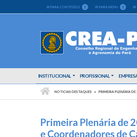
IR PARA CONTEÚDO
1
IR PARA MENU
2
IR
INSTITUCIONAL
PROFISSIONAL
EMPRES
PÁGINA INICIAL
NOTICIAS DESTAQUES
PRIMEIRA PLENÁRIA DE
Primeira Plenária de 2
e Coordenadores de C