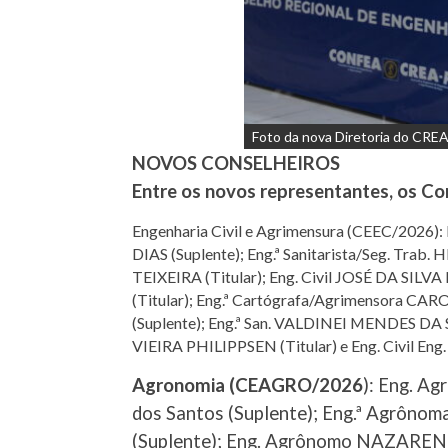
Foto da nova Diretoria do CRE
NOVOS CONSELHEIROS
Entre os novos representantes, os Co
Engenharia Civil e Agrimensura (CEEC/202
DIAS (Suplente); Eng.ª Sanitarista/Seg. 
TEIXEIRA (Titular); Eng. Civil JOSÉ DA SIL
(Titular); Eng.ª Cartógrafa/Agrimensora
(Suplente); Eng.ª San. VALDINEI MENDES DA
VIEIRA PHILIPPSEN (Titular) e Eng. Civil E
Agronomia (CEAGRO/2026
): Eng. A
dos Santos (Suplente); Eng.ª Agrôn
(Suplente); Eng. Agrônomo NAZARE