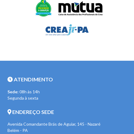
ATENDIMENTO
Sede:
08h às 14h
Segunda à sexta
ENDEREÇO SEDE
Avenida Comandante Brás de Aguiar, 145 - Nazaré
Belém - PA