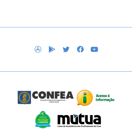
APP STORE
GOOGLE PLAY
TWITTER
FACEBOOK
YOUTUBE