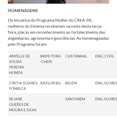
HOMENAGENS
De iniciativa do Programa Mulher do CREA-PA,
mulheres do Sistema receberam, na noite desta terça-
feira, placas em reconhecimento ao fortalecimento das
engenharias, agronomia e geociências. As homenageadas
pelo Programa foram:
ANYELLE DE
INSPETORA
CASTANHAL
ENG. CIVIL
SOUSA
-CHEFE
PEREIRA
HONDA
CÍNTIA SOARES
IDEFLOR Bio
BELÉM
ENG. FLORE
FONSECA
REJANE
SANTARÉM
ENG. FLORE
GUEDES DE
MOURA E SILVA