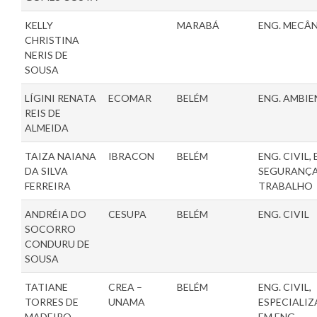
KELLY
MARABÁ
ENG. MECÂ
CHRISTINA
NERIS DE
SOUSA
LÍGINI RENATA
ECOMAR
BELÉM
ENG. AMBIE
REIS DE
ALMEIDA
TAIZA NAIANA
IBRACON
BELÉM
ENG. CIVIL, 
DA SILVA
SEGURANÇ
FERREIRA
TRABALHO
ANDRÉIA DO
CESUPA
BELÉM
ENG. CIVIL
SOCORRO
CONDURU DE
SOUSA
TATIANE
CREA –
BELÉM
ENG. CIVIL,
TORRES DE
UNAMA
ESPECIALI
MADEIRO
EM ENG.