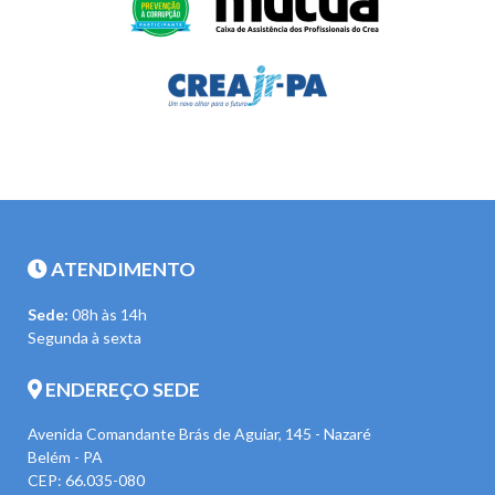
ATENDIMENTO
Sede:
08h às 14h
Segunda à sexta
ENDEREÇO SEDE
Avenida Comandante Brás de Aguiar, 145 - Nazaré
Belém - PA
CEP: 66.035-080