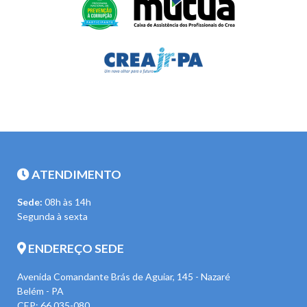
ATENDIMENTO
Sede:
08h às 14h
Segunda à sexta
ENDEREÇO SEDE
Avenida Comandante Brás de Aguiar, 145 - Nazaré
Belém - PA
CEP: 66.035-080