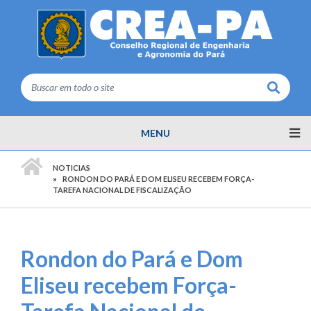
Buscar
MENU
PÁGINA INICIAL
NOTICIAS
RONDON DO PARÁ E DOM ELISEU RECEBEM FORÇA-
TAREFA NACIONAL DE FISCALIZAÇÃO
Rondon do Pará e Dom
Eliseu recebem Força-