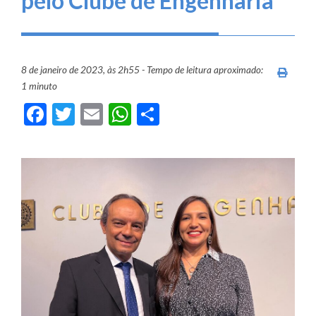
pelo Clube de Engenharia
8 de janeiro de 2023, às 2h55 - Tempo de leitura aproximado:
Imprim
1 minuto
Facebook
Twitter
Email
WhatsApp
Share