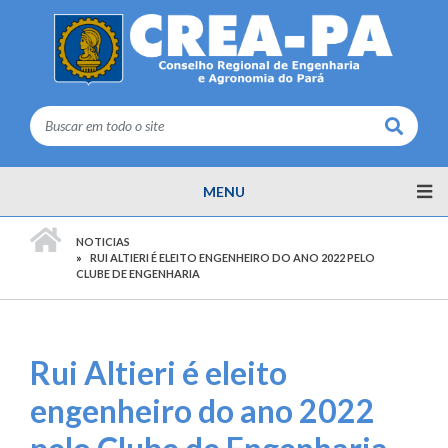
Buscar
MENU
PÁGINA INICIAL
NOTICIAS
RUI ALTIERI É ELEITO ENGENHEIRO DO ANO 2022 PELO
CLUBE DE ENGENHARIA
Rui Altieri é eleito
engenheiro do ano 2022