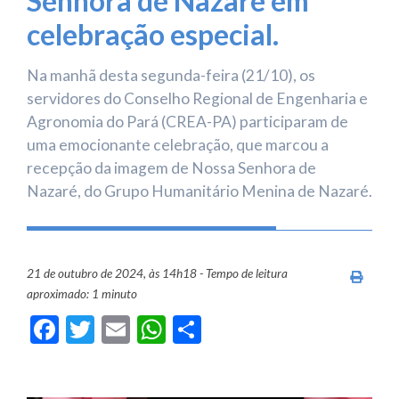
Senhora de Nazaré em
celebração especial.
Na manhã desta segunda-feira (21/10), os
servidores do Conselho Regional de Engenharia e
Agronomia do Pará (CREA-PA) participaram de
uma emocionante celebração, que marcou a
recepção da imagem de Nossa Senhora de
Nazaré, do Grupo Humanitário Menina de Nazaré.
21 de outubro de 2024, às 14h18 - Tempo de leitura
Imprim
aproximado: 1 minuto
Facebook
Twitter
Email
WhatsApp
Share