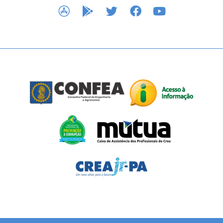
APP STORE
GOOGLE PLAY
TWITTER
FACEBOOK
YOUTUBE