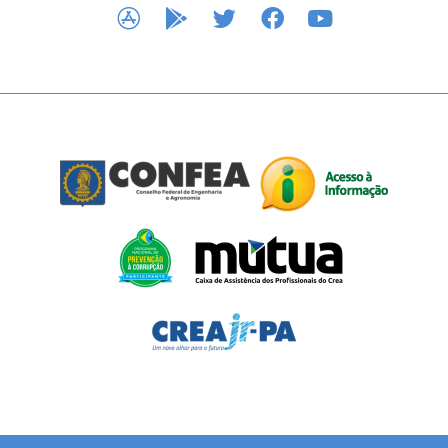
APP STORE
GOOGLE PLAY
TWITTER
FACEBOOK
YOUTUBE