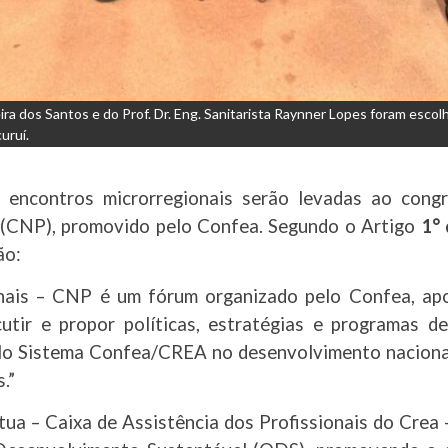
ra dos Santos e do Prof. Dr. Eng. Sanitarista Raynner Lopes foram escol
uruí.
encontros microrregionais serão levadas ao congr
 (CNP), promovido pelo Confea. Segundo o Artigo
1° 
ão:
nais – CNP é um fórum organizado pelo Confea, ap
cutir e propor políticas, estratégias e programas d
pelo Sistema Confea/CREA no desenvolvimento nacional
.”
tua – Caixa de Assistência dos Profissionais do Crea