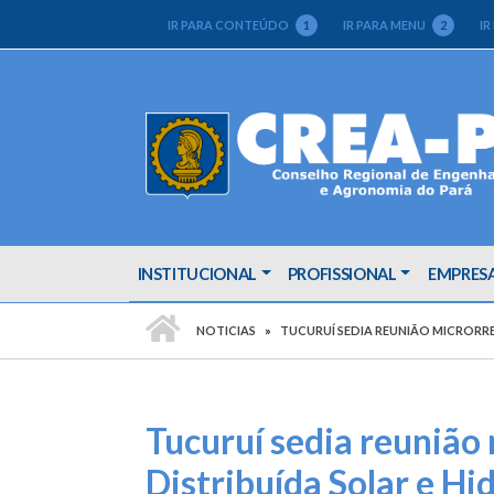
IR PARA CONTEÚDO
1
IR PARA MENU
2
IR
INSTITUCIONAL
PROFISSIONAL
EMPRES
PÁGINA INICIAL
NOTICIAS
TUCURUÍ SEDIA REUNIÃO MICRORRE
Tucuruí sedia reunião
Distribuída Solar e H