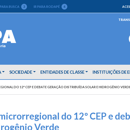
 PARA BUSCA
3
IR PARA RODAPÉ
4
ACES
TRANS
A
SOCIEDADE
ENTIDADES DE CLASSE
INSTITUIÇÕES DE 
GIONAL DO 12º CEP E DEBATE GERAÇÃO DISTRIBUÍDA SOLAR E HIDROGÊNIO VERD
 microrregional do 12º CEP e de
idrogênio Verde