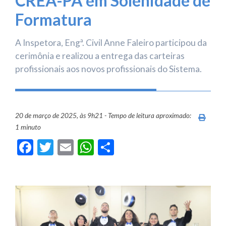
CREA-PA em Solenidade de
Formatura
A Inspetora, Engª. Civil Anne Faleiro participou da
cerimônia e realizou a entrega das carteiras
profissionais aos novos profissionais do Sistema.
20 de março de 2025, às 9h21 - Tempo de leitura aproximado:
Imprim
1 minuto
Facebook
Twitter
Email
WhatsApp
Share