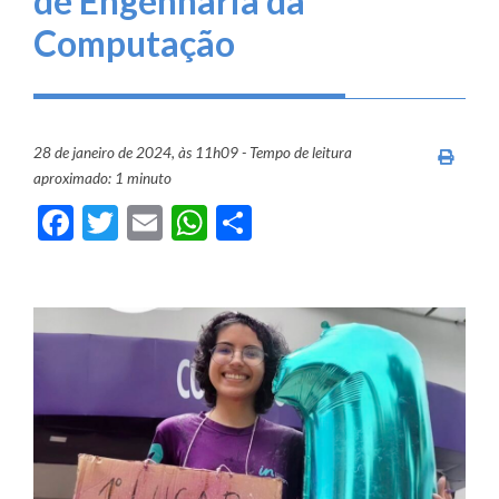
de Engenharia da
Computação
28 de janeiro de 2024, às 11h09 - Tempo de leitura
Imprim
aproximado: 1 minuto
Facebook
Twitter
Email
WhatsApp
Share