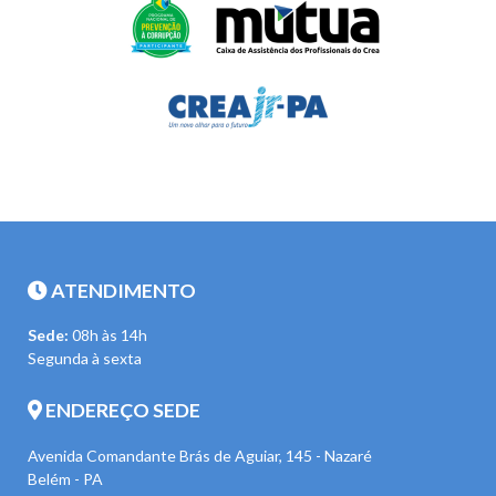
ATENDIMENTO
Sede:
08h às 14h
Segunda à sexta
ENDEREÇO SEDE
Avenida Comandante Brás de Aguiar, 145 - Nazaré
Belém - PA