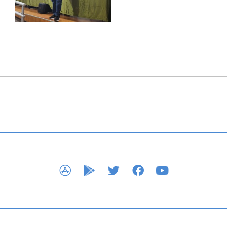
APP STORE
GOOGLE PLAY
TWITTER
FACEBOOK
YOUTUBE