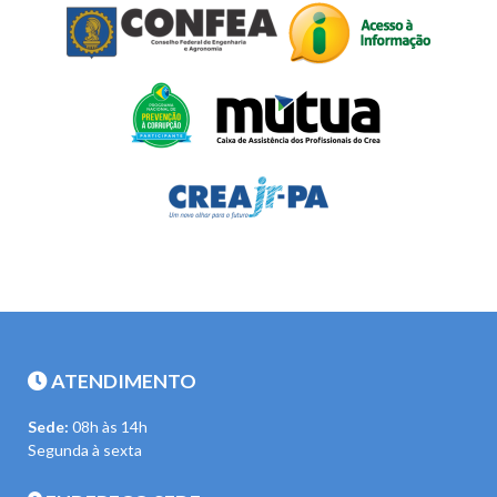
ATENDIMENTO
Sede:
08h às 14h
Segunda à sexta