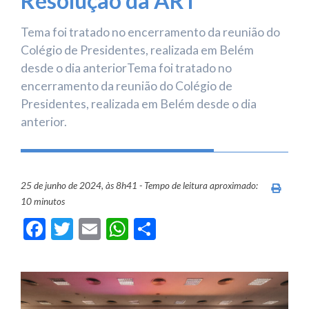
Resolução da ART
Tema foi tratado no encerramento da reunião do
Colégio de Presidentes, realizada em Belém
desde o dia anteriorTema foi tratado no
encerramento da reunião do Colégio de
Presidentes, realizada em Belém desde o dia
anterior.
25 de junho de 2024, às 8h41 - Tempo de leitura aproximado:
Imprim
10 minutos
Facebook
Twitter
Email
WhatsApp
Share