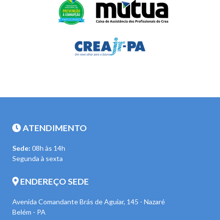
ATENDIMENTO
Sede:
08h às 14h
Segunda à sexta
ENDEREÇO SEDE
Avenida Comandante Brás de Aguiar, 145 - Nazaré
Belém - PA