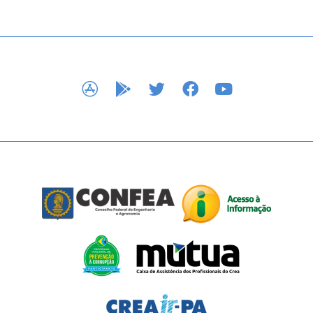
APP STORE
GOOGLE PLAY
TWITTER
FACEBOOK
YOUTUBE